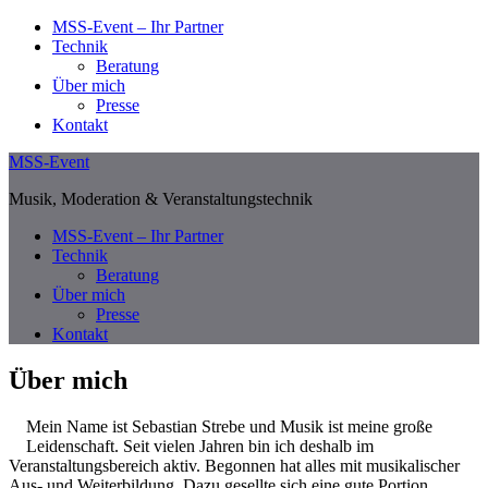
Skip
MSS-Event – Ihr Partner
to
Technik
content
Beratung
Über mich
Presse
Kontakt
MSS-Event
Musik, Moderation & Veranstaltungstechnik
MSS-Event – Ihr Partner
Technik
Beratung
Über mich
Presse
Kontakt
Über mich
Mein Name ist Sebastian Strebe und Musik ist meine große
Leidenschaft. Seit vielen Jahren bin ich deshalb im
Veranstaltungsbereich aktiv. Begonnen hat alles mit musikalischer
Aus- und Weiterbildung. Dazu gesellte sich eine gute Portion