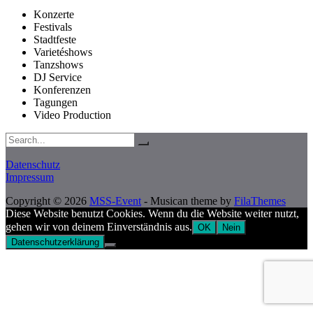
Konzerte
Festivals
Stadtfeste
Varietéshows
Tanzshows
DJ Service
Konferenzen
Tagungen
Video Production
Search:
Datenschutz
Impressum
Copyright © 2026
MSS-Event
- Musican theme by
FilaThemes
Diese Website benutzt Cookies. Wenn du die Website weiter nutzt,
gehen wir von deinem Einverständnis aus.
OK
Nein
Datenschutzerklärung